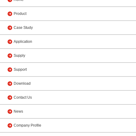
Product
Case Study
Application
Supply
Support
Download
Contact Us
News
Company Profile